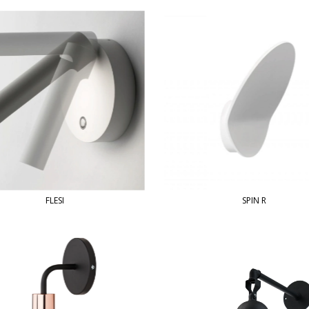
FLESI
SPIN R