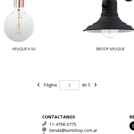
APLIQUE A 50
BROOP APLIQUE
Página
de 5
CONTACTANOS
R
11-4798-0775
tienda@lumishop.com.ar