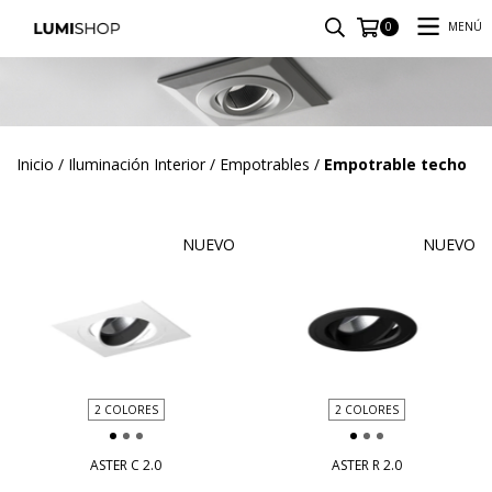
MENÚ
0
Inicio
/
Iluminación Interior
/
Empotrables
/
Empotrable techo
NUEVO
NUEVO
2 COLORES
2 COLORES
ASTER C 2.0
ASTER R 2.0