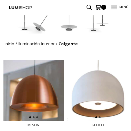
MENÚ
0
Inicio
/
Iluminación Interior
/
Colgante
MESON
GLOCH