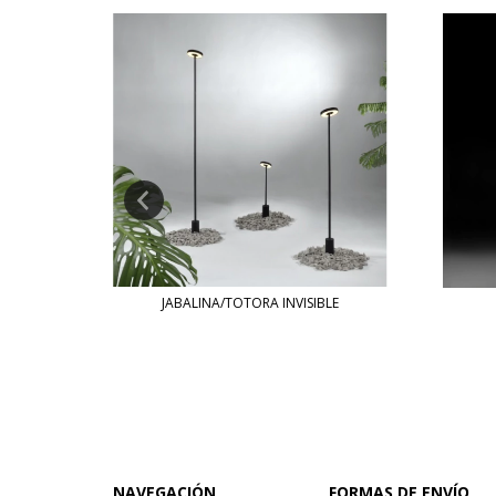
JABALINA/TOTORA INVISIBLE
R
NAVEGACIÓN
FORMAS DE ENVÍO