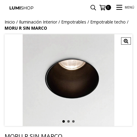
MENÚ
0
Inicio
/
Iluminación Interior
/
Empotrables
/
Empotrable techo
/
MORU R SIN MARCO
MORU R SIN MARCO