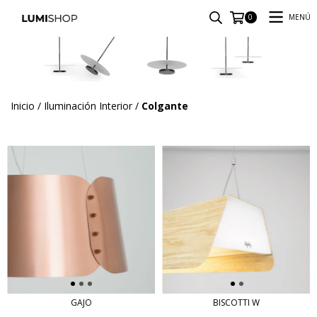
MENÚ
0
Inicio
/
Iluminación Interior
/
Colgante
GAJO
BISCOTTI W