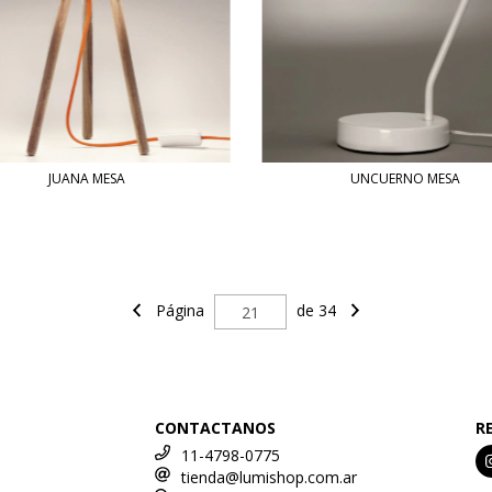
JUANA MESA
UNCUERNO MESA
Página
de 34
CONTACTANOS
R
11-4798-0775
tienda@lumishop.com.ar