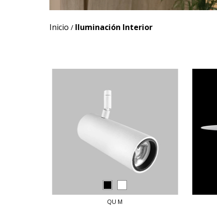
Inicio
Iluminación Interior
/
QU M