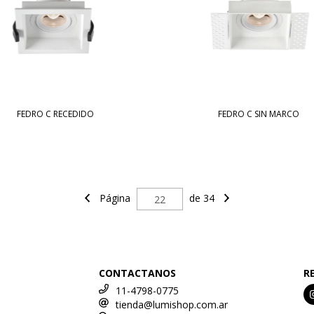
FEDRO C RECEDIDO
FEDRO C SIN MARCO
Página
de 34
CONTACTANOS
R
11-4798-0775
tienda@lumishop.com.ar